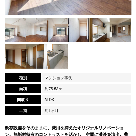
種別
マンション事例
面積
約75.53㎡
間取り
3LDK
工期
約1ヶ月
既存設備をそのままに、費用を抑えたオリジナルリノベーショ
ン。無垢材特有のコントラストを活かし、空間に濃淡を演出。費