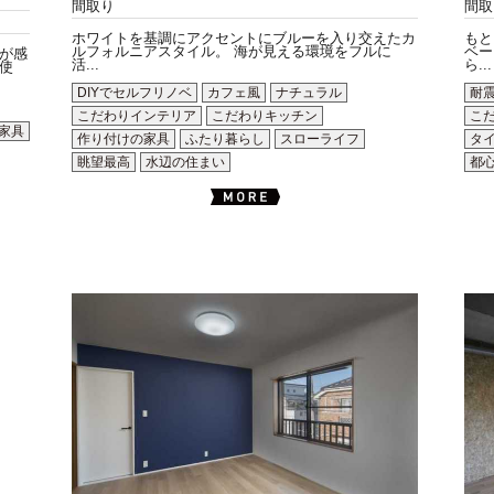
間取り
間取
ホワイトを基調にアクセントにブルーを入り交えたカ
もと
ルフォルニアスタイル。 海が見える環境をフルに
ベー
が感
活...
ら...
使
DIYでセルフリノベ
カフェ風
ナチュラル
耐
こだわりインテリア
こだわりキッチン
こ
家具
作り付けの家具
ふたり暮らし
スローライフ
タ
眺望最高
水辺の住まい
都