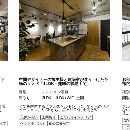
゙キ
空間デザイナーの施主様と建築家が造り上げた至
お
極のリノベ「1LDK＋趣味の収納土間」
徴
種別
マンション事例
種別
間取り
3LDK→1LDK+WIC+土間
間取
放感
全てを解体する「フルスケルトン」にしてからのリノ
フル
..
ベーション。3LDKから、広々1LDKに土間とW...
ない
ミ...
天井が高い
土間あり
こだわりインテリア
DI
らす
ヘリンボーン床
都心に暮らす
こ