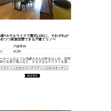
感×ホテルライクで贅沢LDKに、それぞれが
めつつ家族団欒できる戸建てリノベ
戸建事例
り
4LDK
ールームのような洗練されたLDKをはじめ、玄関
回りを色で遊ぶなど、さまざまなテイストを楽...
テイスト
こだわりインテリア
こだわりキッチン