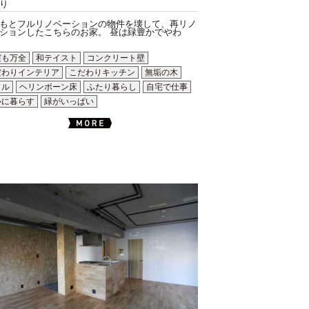
り
もとフルリノベーションの物件を壊して、再リノ
ションしたこちらのお家。 昼は緑豊かでやわ
震も万全
和テイスト
コンクリート壁
だわりインテリア
こだわりキッチン
無垢の木
イル
ヘリンボーン床
ふたり暮らし
自宅で仕事
心に暮らす
緑がいっぱい