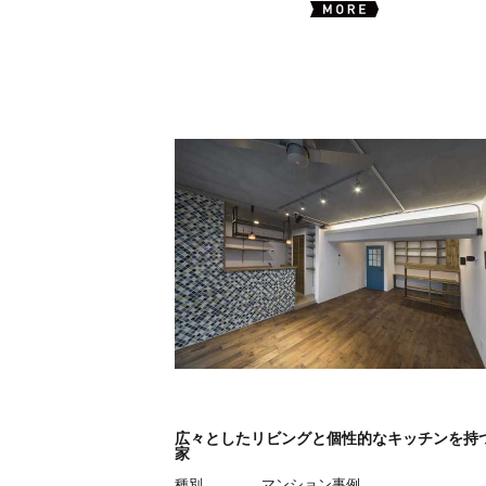
広々としたリビングと個性的なキッチンを持
家
種別
マンション事例