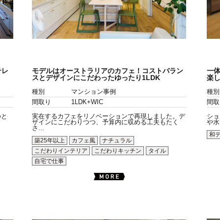
テレ
モデルはオーストラリアのカフェ！コストバラン
一体
スとデザインにこだわったゆったり1LDK
楽し
種別
マンション事例
種別
間取り
1LDK+WIC
間取
ゆと
実在するカフェをリノベーションで再現しました。デ
ショ
ザインにこだわりつつ、予算内に収める工夫もたく
や水
さ...
和
築25年以上
カフェ風
ナチュラル
こだわりインテリア
こだわりキッチン
タイル
自宅で仕事