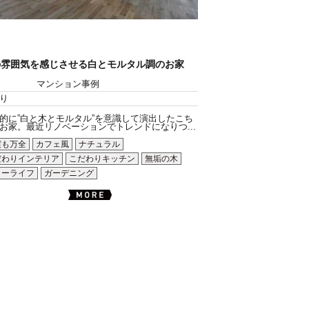
の雰囲気を感じさせる白とモルタル調のお家
マンション事例
り
的に”白と木とモルタル”を意識して演出したこち
お家。最近リノベーションでトレンドになりつ...
震も万全
カフェ風
ナチュラル
だわりインテリア
こだわりキッチン
無垢の木
ローライフ
ガーデニング