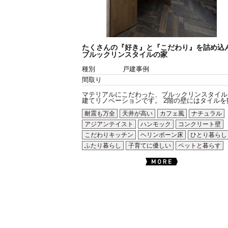
たくさんの『好き』と『こだわり』を詰め込
ブルックリンスタイルの家
種別
戸建事例
間取り
マテリアルにこだわった、ブルックリンスタイル
建てリノベーションです。 2階の壁にはタイルを数.
耐震も万全
天井が高い
カフェ風
ナチュラル
アジアンテイスト
ハンモック
コンクリート壁
こだわりキッチン
ヘリンボーン床
ひとり暮らし
ふたり暮らし
子育てに優しい
ペットと暮らす