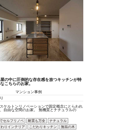
部屋の中に圧倒的な存在感を放つキッチンが特
的なこちらのお家。
マンション事例
り
スケルトンリノベーションで固定概念にとらわれ
、自由な空間のお家。 無機質とナチュラルの
Yでセルフリノベ
耐震も万全
ナチュラル
だわりインテリア
こだわりキッチン
無垢の木