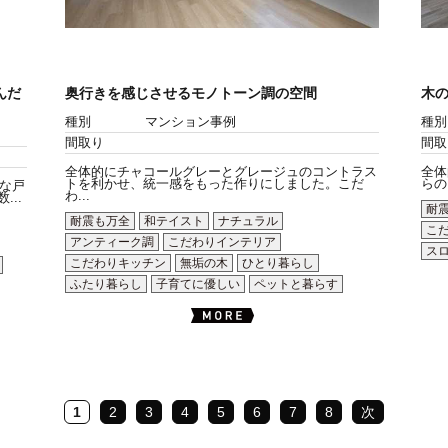
んだ
奥行きを感じさせるモノトーン調の空間
木
種別
マンション事例
種別
間取り
間取
全体的にチャコールグレーとグレージュのコントラス
全体
トを利かせ、統一感をもった作りにしました。こだ
らの
な戸
わ...
..
耐
耐震も万全
和テイスト
ナチュラル
こ
アンティーク調
こだわりインテリア
ス
こだわりキッチン
無垢の木
ひとり暮らし
ふたり暮らし
子育てに優しい
ペットと暮らす
1
2
3
4
5
6
7
8
次