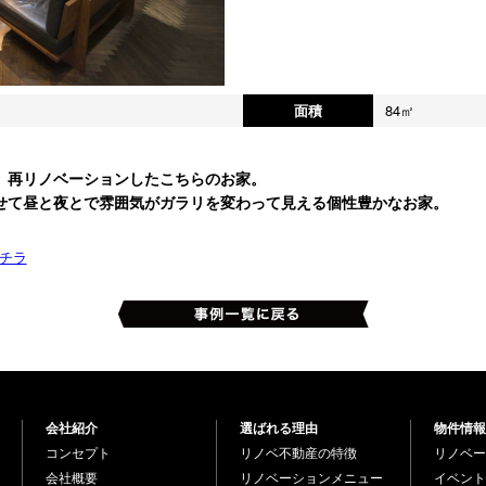
面積
84㎡
、再リノベーションしたこちらのお家。
せて昼と夜とで雰囲気がガラリを変わって見える個性豊かなお家。
チラ
会社紹介
選ばれる理由
物件情報
コンセプト
リノベ不動産の特徴
リノベー
会社概要
リノベーションメニュー
イベント