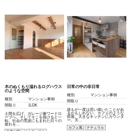
木のぬくもり溢れるログハウス
日常の中の非日常
のような空間
種別
マンション事例
種別
マンション事例
間取り
間取り
1LDK
誰もが一度は思い描いたことがあ
るかもしれない、カフェのような
土間を広げ、ガレージ兼ワードロ
部屋。大きなキッチンにカウンタ
ーブへ。そしてそこを抜けると一
ー。天...
転、社会の荒波にもまれた日々の
疲れを...
カフェ風
ナチュラル