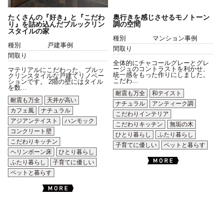
たくさんの『好き』と『こだわ
奥行きを感じさせるモノトーン
り』を詰め込んだブルックリン
調の空間
スタイルの家
種別
マンション事例
種別
戸建事例
間取り
間取り
全体的にチャコールグレーとグレ
ージュのコントラストを利かせ、
マテリアルにこだわった、ブルッ
統一感をもった作りにしました。
クリンスタイルな戸建てリノベー
こだわ...
ションです。 2階の壁にはタイル
を数...
耐震も万全
和テイスト
耐震も万全
天井が高い
ナチュラル
アンティーク調
カフェ風
ナチュラル
こだわりインテリア
アジアンテイスト
ハンモック
こだわりキッチン
無垢の木
コンクリート壁
ひとり暮らし
ふたり暮らし
こだわりキッチン
子育てに優しい
ペットと暮らす
ヘリンボーン床
ひとり暮らし
ふたり暮らし
子育てに優しい
ペットと暮らす