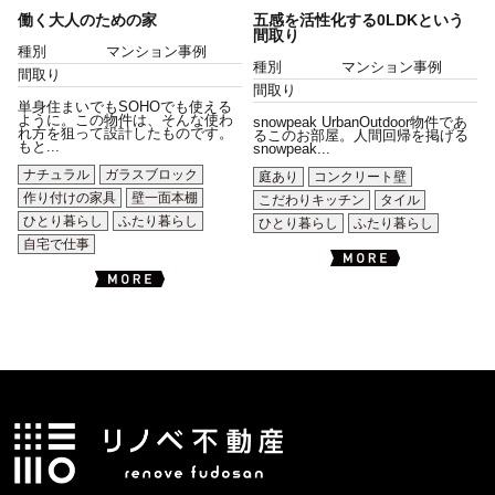
働く大人のための家
五感を活性化する0LDKという
間取り
種別
マンション事例
種別
マンション事例
間取り
間取り
単身住まいでもSOHOでも使える
ように。この物件は、そんな使わ
snowpeak UrbanOutdoor物件であ
れ方を狙って設計したものです。
るこのお部屋。人間回帰を掲げる
もと...
snowpeak...
ナチュラル
ガラスブロック
庭あり
コンクリート壁
作り付けの家具
壁一面本棚
こだわりキッチン
タイル
ひとり暮らし
ふたり暮らし
ひとり暮らし
ふたり暮らし
自宅で仕事