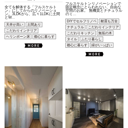
フルスケルトンリノベーションで
全てを解体する「フルスケルト
固定概念にとらわれない、自由な
ン」にしてからのリノベーショ
空間のお家。 無機質とナチュラル
ン。3LDKから、広々1LDKに土間
のミ...
とW...
DIYでセルフリノベ
耐震も万全
天井が高い
土間あり
ナチュラル
こだわりインテリア
こだわりインテリア
こだわりキッチン
無垢の木
ヘリンボーン床
都心に暮らす
タイル
ふたり暮らし
都心に暮らす
緑がいっぱい