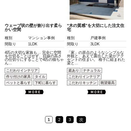
ウェーブ状の壁が創り出す柔ら
“木の質感”を大切にした注文住
かい空間
宅
種別
マンション事例
種別
戸建事例
間取り
1LDK
間取り
3LDK
4匹の大切な家族も… 完全に空間
「家」の原点のようなシンプルな
を仕切ることはせず、目線の高さ
外観と、あえて露出した梁がアク
の仕切りにすることで4匹の猫ちゃ
セントの住まい。 格子に組まれた
ん...
梁と...
こだわりインテリア
庭あり
ナチュラル
作り付けの家具
タイル
こだわりインテリア
ペットと暮らす
下町に暮らす
こだわりキッチン
眺望最高
1
2
3
次