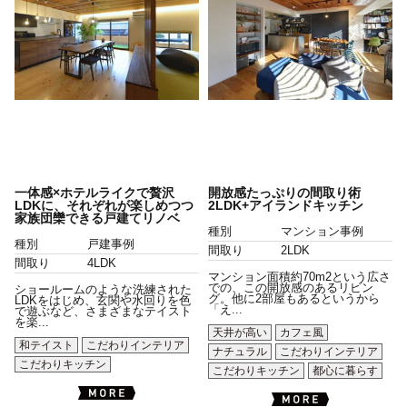
一体感×ホテルライクで贅沢
開放感たっぷりの間取り術
LDKに、それぞれが楽しめつつ
2LDK+アイランドキッチン
家族団欒できる戸建てリノベ
種別
マンション事例
種別
戸建事例
間取り
2LDK
間取り
4LDK
マンション面積約70m2という広さ
での、この開放感のあるリビン
ショールームのような洗練された
グ。他に2部屋もあるというから
LDKをはじめ、玄関や水回りを色
「え...
で遊ぶなど、さまざまなテイスト
を楽...
天井が高い
カフェ風
和テイスト
こだわりインテリア
ナチュラル
こだわりインテリア
こだわりキッチン
こだわりキッチン
都心に暮らす