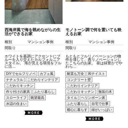
西海岸風で海を眺めながらの生
モノトーン調で何を置いても映
活ができるお家
えるお家
種別
マンション事例
種別
マンション事例
間取り
間取り
ホワイトを基調にアクセントにブ
もともとフルリノベーションの物
ルーを入り交えたカルフォルニア
件を壊して、再リノベーションし
スタイル。 海が見える環境をフル
たこちらのお家。 昼は緑豊かでや
に活...
わら...
DIYでセルフリノベ
カフェ風
耐震も万全
和テイスト
ナチュラル
こだわりインテリア
コンクリート壁
こだわりキッチン
こだわりインテリア
作り付けの家具
ふたり暮らし
こだわりキッチン
無垢の木
スローライフ
眺望最高
タイル
ヘリンボーン床
水辺の住まい
ふたり暮らし
自宅で仕事
都心に暮らす
緑がいっぱい