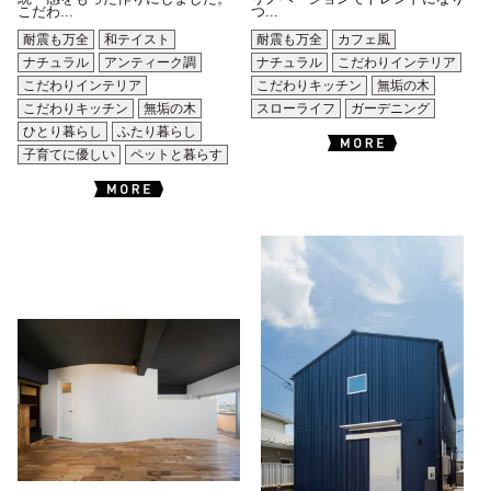
こだわ...
つ...
耐震も万全
和テイスト
耐震も万全
カフェ風
ナチュラル
アンティーク調
ナチュラル
こだわりインテリア
こだわりインテリア
こだわりキッチン
無垢の木
こだわりキッチン
無垢の木
スローライフ
ガーデニング
ひとり暮らし
ふたり暮らし
子育てに優しい
ペットと暮らす