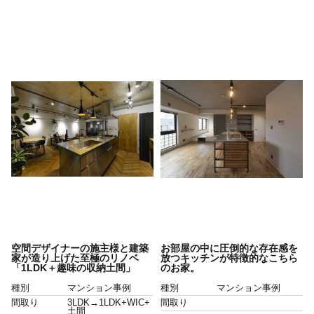
空間デザイナーの施主様と建築
お部屋の中に圧倒的な存在感を
家が造り上げた至極のリノベ
放つキッチンが特徴的なこちら
「1LDK＋趣味の収納土間」
のお家。
種別
マンション事例
種別
マンション事例
間取り
3LDK→1LDK+WIC+
間取り
土間