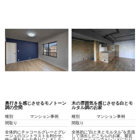
奥行きを感じさせるモノトーン
木の雰囲気を感じさせる白とモ
調の空間
ルタル調のお家
種別
マンション事例
種別
マンション事例
間取り
間取り
全体的にチャコールグレーとグレ
全体的に”白と木とモルタル”を意識
ージュのコントラストを利かせ、
して演出したこちらのお家。最近
統一感をもった作りにしました。
リノベーションでトレンドになり