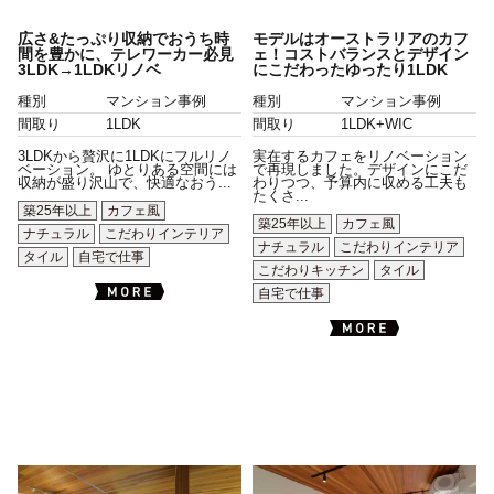
広さ&たっぷり収納でおうち時
モデルはオーストラリアのカフ
間を豊かに、テレワーカー必見
ェ！コストバランスとデザイン
3LDK→1LDKリノベ
にこだわったゆったり1LDK
種別
マンション事例
種別
マンション事例
間取り
1LDK
間取り
1LDK+WIC
3LDKから贅沢に1LDKにフルリノ
実在するカフェをリノベーション
ベーション。 ゆとりある空間には
で再現しました。デザインにこだ
収納が盛り沢山で、快適なおう...
わりつつ、予算内に収める工夫も
たくさ...
築25年以上
カフェ風
築25年以上
カフェ風
ナチュラル
こだわりインテリア
ナチュラル
こだわりインテリア
タイル
自宅で仕事
こだわりキッチン
タイル
自宅で仕事