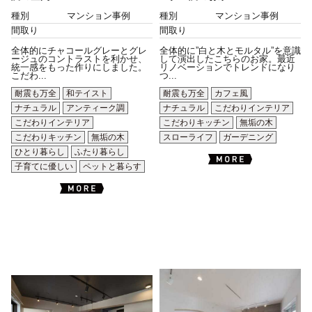
種別
マンション事例
種別
マンション事例
間取り
間取り
全体的にチャコールグレーとグレ
全体的に”白と木とモルタル”を意識
ージュのコントラストを利かせ、
して演出したこちらのお家。最近
統一感をもった作りにしました。
リノベーションでトレンドになり
こだわ...
つ...
耐震も万全
和テイスト
耐震も万全
カフェ風
ナチュラル
アンティーク調
ナチュラル
こだわりインテリア
こだわりインテリア
こだわりキッチン
無垢の木
こだわりキッチン
無垢の木
スローライフ
ガーデニング
ひとり暮らし
ふたり暮らし
子育てに優しい
ペットと暮らす