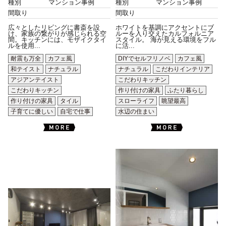
種別
マンション事例
種別
マンション事例
間取り
間取り
広々としたリビングに書斎を設
ホワイトを基調にアクセントにブ
け、家族の繋がりが感じられる空
ルーを入り交えたカルフォルニア
間。キッチンには、モザイクタイ
スタイル。 海が見える環境をフル
ルを使用...
に活...
耐震も万全
カフェ風
DIYでセルフリノベ
カフェ風
和テイスト
ナチュラル
ナチュラル
こだわりインテリア
アジアンテイスト
こだわりキッチン
こだわりキッチン
作り付けの家具
ふたり暮らし
作り付けの家具
タイル
スローライフ
眺望最高
子育てに優しい
自宅で仕事
水辺の住まい