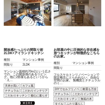
開放感たっぷりの間取り術
お部屋の中に圧倒的な存在感を
2LDK+アイランドキッチン
放つキッチンが特徴的なこちら
のお家。
種別
マンション事例
種別
マンション事例
間取り
2LDK
間取り
マンション面積約70m2という広さ
での、この開放感のあるリビン
フルスケルトンリノベーションで
グ。他に2部屋もあるというから
固定概念にとらわれない、自由な
「え...
空間のお家。 無機質とナチュラル
のミ...
天井が高い
カフェ風
DIYでセルフリノベ
耐震も万全
ナチュラル
こだわりインテリア
ナチュラル
こだわりインテリア
こだわりキッチン
都心に暮らす
こだわりキッチン
無垢の木
タイル
ふたり暮らし