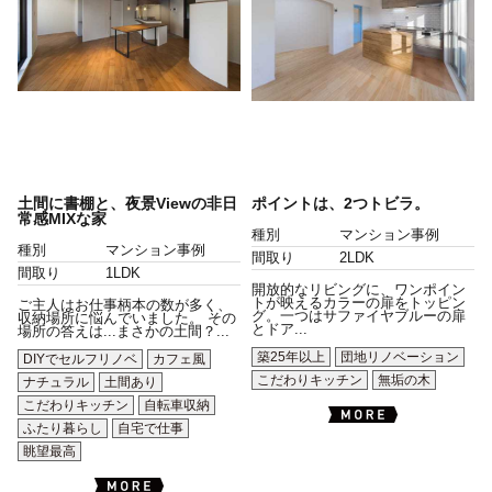
土間に書棚と、夜景Viewの非日
ポイントは、2つトビラ。
常感MIXな家
種別
マンション事例
種別
マンション事例
間取り
2LDK
間取り
1LDK
開放的なリビングに、ワンポイン
トが映えるカラーの扉をトッピン
ご主人はお仕事柄本の数が多く、
グ。一つはサファイヤブルーの扉
収納場所に悩んでいました。 その
とドア...
場所の答えは...まさかの土間？...
築25年以上
団地リノベーション
DIYでセルフリノベ
カフェ風
こだわりキッチン
無垢の木
ナチュラル
土間あり
こだわりキッチン
自転車収納
ふたり暮らし
自宅で仕事
眺望最高