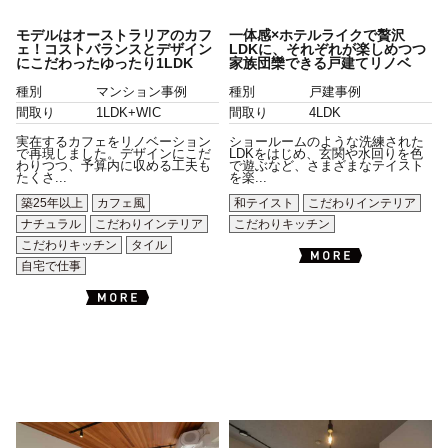
モデルはオーストラリアのカフ
一体感×ホテルライクで贅沢
ェ！コストバランスとデザイン
LDKに、それぞれが楽しめつつ
にこだわったゆったり1LDK
家族団欒できる戸建てリノベ
種別
マンション事例
種別
戸建事例
間取り
1LDK+WIC
間取り
4LDK
実在するカフェをリノベーション
ショールームのような洗練された
で再現しました。デザインにこだ
LDKをはじめ、玄関や水回りを色
わりつつ、予算内に収める工夫も
で遊ぶなど、さまざまなテイスト
たくさ...
を楽...
築25年以上
カフェ風
和テイスト
こだわりインテリア
ナチュラル
こだわりインテリア
こだわりキッチン
こだわりキッチン
タイル
自宅で仕事