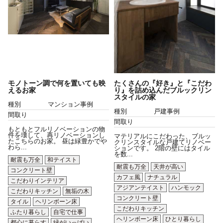
モノトーン調で何を置いても映
たくさんの『好き』と『こだわ
えるお家
り』を詰め込んだブルックリン
スタイルの家
種別
マンション事例
種別
戸建事例
間取り
間取り
もともとフルリノベーションの物
件を壊して、再リノベーションし
マテリアルにこだわった、ブルッ
たこちらのお家。 昼は緑豊かでや
クリンスタイルな戸建てリノベー
わら...
ションです。 2階の壁にはタイル
を数...
耐震も万全
和テイスト
耐震も万全
天井が高い
コンクリート壁
カフェ風
ナチュラル
こだわりインテリア
アジアンテイスト
ハンモック
こだわりキッチン
無垢の木
コンクリート壁
タイル
ヘリンボーン床
こだわりキッチン
ふたり暮らし
自宅で仕事
ヘリンボーン床
ひとり暮らし
都心に暮らす
緑がいっぱい