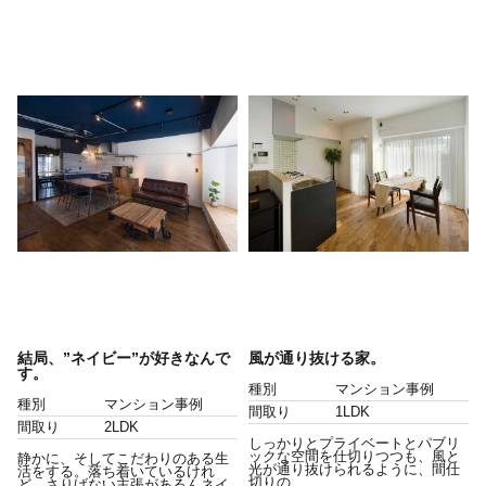
結局、”ネイビー”が好きなんで
風が通り抜ける家。
す。
種別
マンション事例
種別
マンション事例
間取り
1LDK
間取り
2LDK
しっかりとプライベートとパブリ
ックな空間を仕切りつつも、風と
静かに、そしてこだわりのある生
光が通り抜けられるように、間仕
活をする。落ち着いているけれ
切りの...
ど、さりげない主張があるんネイ