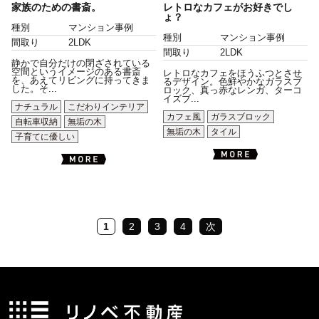
家族のための書斎。
レトロなカフェがお好きでし
ょ？
種別
マンション事例
種別
マンション事例
間取り
2LDK
間取り
2LDK
静かで自分だけの閉ざされている
空間というイメージのある書斎
レトロなカフェをほうふつとさせ
を、あえてリビングに持ってきま
るデザイン。色鮮やかなガラスブ
した。そ...
ロック、真っ赤なレンガ、ターコ
イズブ...
ナチュラル
こだわりインテリア
カフェ風
ガラスブロック
自転車収納
無垢の木
無垢の木
タイル
子育てに優しい
1
2
3
4
次