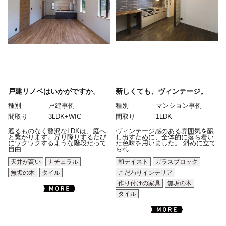
戸建リノベはいかがですか。
新しくても、ヴィンテージ。
種別
戸建事例
種別
マンション事例
間取り
3LDK+WIC
間取り
1LDK
遮るものなく贅沢なLDKは、庭へ
ヴィンテージ感のある雰囲気を醸
と繋がります。昇り降りするたび
し出すために、全体的に落ち着い
にワクワクするような階段だって
た色味を用いました。 斜めに立て
自由...
られ...
天井が高い
ナチュラル
和テイスト
ガラスブロック
無垢の木
タイル
こだわりインテリア
作り付けの家具
無垢の木
タイル