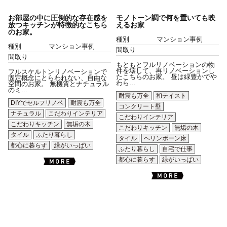
お部屋の中に圧倒的な存在感を
モノトーン調で何を置いても映
放つキッチンが特徴的なこちら
えるお家
のお家。
種別
マンション事例
種別
マンション事例
間取り
間取り
もともとフルリノベーションの物
件を壊して、再リノベーションし
フルスケルトンリノベーションで
たこちらのお家。 昼は緑豊かでや
固定概念にとらわれない、自由な
わら...
空間のお家。 無機質とナチュラル
のミ...
耐震も万全
和テイスト
DIYでセルフリノベ
耐震も万全
コンクリート壁
ナチュラル
こだわりインテリア
こだわりインテリア
こだわりキッチン
無垢の木
こだわりキッチン
無垢の木
タイル
ふたり暮らし
タイル
ヘリンボーン床
都心に暮らす
緑がいっぱい
ふたり暮らし
自宅で仕事
都心に暮らす
緑がいっぱい