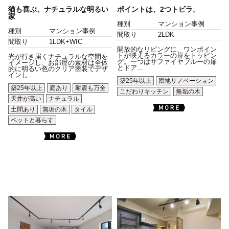
猫も喜ぶ、ナチュラルな明るい
ポイントは、2つトビラ。
家
種別
マンション事例
種別
マンション事例
間取り
2LDK
間取り
1LDK+WIC
開放的なリビングに、ワンポイン
トが映えるカラーの扉をトッピン
光が行き届くナチュラルな空間を
グ。一つはサファイヤブルーの扉
イメージし、お部屋の素材は全体
とドア...
的に明るい色のクリア塗装でデザ
インし...
築25年以上
団地リノベーション
築25年以上
庭あり
耐震も万全
こだわりキッチン
無垢の木
天井が高い
ナチュラル
土間あり
無垢の木
タイル
ペットと暮らす