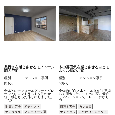
奥行きを感じさせるモノトーン
木の雰囲気を感じさせる白とモ
調の空間
ルタル調のお家
種別
マンション事例
種別
マンション事例
間取り
間取り
全体的にチャコールグレーとグレ
全体的に”白と木とモルタル”を意識
ージュのコントラストを利かせ、
して演出したこちらのお家。最近
統一感をもった作りにしました。
リノベーションでトレンドになり
こだわ...
つ...
耐震も万全
和テイスト
耐震も万全
カフェ風
ナチュラル
アンティーク調
ナチュラル
こだわりインテリア