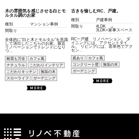
木の雰囲気を感じさせる白とモ
古きを愉しむRC、戸建。
ルタル調のお家
種別
戸建事例
種別
マンション事例
間取り
4LDK →
3LDK+家事スペース
間取り
RC一戸建 リノベーション。 ダ
全体的に”白と木とモルタル”を意識
イニングには、アクセントタイ
して演出したこちらのお家。最近
ル。 リビングには、若草色でアク
リノベーションでトレンドになり
セン...
つ...
庭あり
カフェ風
耐震も万全
カフェ風
コンクリート壁
無垢の木
ナチュラル
こだわりインテリア
ガーデニング
こだわりキッチン
無垢の木
スローライフ
ガーデニング